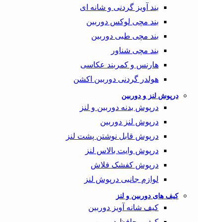
بند آویز گردنی و شانه ای
بند مچی لوکس دوربین
بند مچی طبی دوربین
بند مچی شناور
هارنس و کمربند عکاسی
هولدر گردنی دوربین اکشن
درپوش لنز و دوربین
درپوش بدنه دوربین و لنز
درپوش لنز دوربین
درپوش قابل نوشتن پشت لنز
درپوش وایت بالاس لنز
درپوش کفشک فلاش
لوازم جانبی درپوش لنز
کیف های دوربین و لنز
کیف شانه آویز دوربین
کیف محافظ دوربین