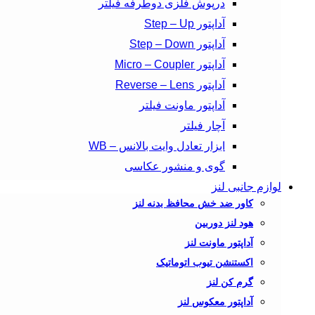
درپوش فلزی دوطرفه فیلتر
آداپتور Step – Up
آداپتور Step – Down
آداپتور Micro – Coupler
آداپتور Reverse – Lens
آداپتور ماونت فیلتر
آچار فیلتر
ابزار تعادل وایت بالانس – WB
گوی و منشور عکاسی
لوازم جانبی لنز
کاور ضد خش محافظ بدنه لنز
هود لنز دوربین
آداپتور ماونت لنز
اکستنشن تیوب اتوماتیک
گرم کن لنز
آداپتور معکوس لنز