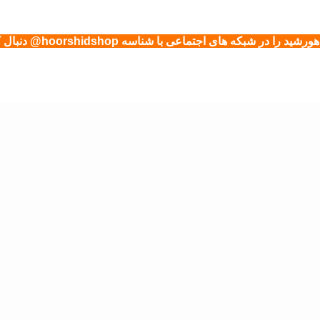
شید را در شبکه های اجتماعی با شناسه hoorshidshop@ دنبال کنید.