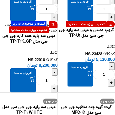
-
-
افزودن به سبد
افزودن به سبد
+
+
قیمت و موجودی به روز
%
%
قیمت و موجودی به روز
تخفیف ویژه مدت محدود
گریپ دستی و مینی سه پایه جی
تخفیف ویژه مدت محدود
جی سی مدل TP-U1
مینی سه پایه همه کاره جی جی
سی مدل TP-T1K_GP
JJC
JJC
کد کالا:
HS-23428
5,130,000
تومان
کد کالا:
HS-22016
8,200,000
تومان
-
افزودن به سبد
-
افزودن به سبد
+
+
اتمام موجودی
اتمام موجودی
کیت گیره چند منظوره جی جی
مینی سه پایه جی جی سی مدل
سی مدل MFC-K1
TP-T1 WHITE