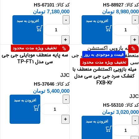
کد کالا:
HS-88927
کد کالا:
HS-67101
8,980,000
تومان
7,180,000
تومان
-
-
افزودن به سبد
افزودن به سبد
+
+
قیمت و موجودی به روز
%
%
تخفیف ویژه مدت محدود
سه پایه منعطف موبایلی جی جی
قیمت و موجودی به روز
سی مدل TP-FT1
تخفیف ویژه مدت محدود
میله بازویی اکستنشن منعطف با
کفشک سرد جی جی سی مدل
JJC
FXB-K2
کد کالا:
HS-37646
5,400,000
تومان
JJC
-
افزودن به سبد
کد کالا:
HS-55310
3,020,000
تومان
+
-
افزودن به سبد