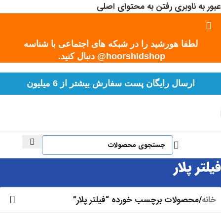
عبور به ناوبری
رفتن به محتوای اصلی
لطفا هورشید را در شبکه های اجتماعی با شناسه
hoorshidshop@ دنبال کنید.
%
%
%
%
%
%
%
%
%
%
%
%
%
%
%
%
%
%
%
%
%
%
%
%
%
%
%
%
%
%
ارسال رایگان پست سفارش بیشتر از 6 میلیون
فیلتر پلار
خانه
/
محصولات برچسب خورده “فیلتر پلار”