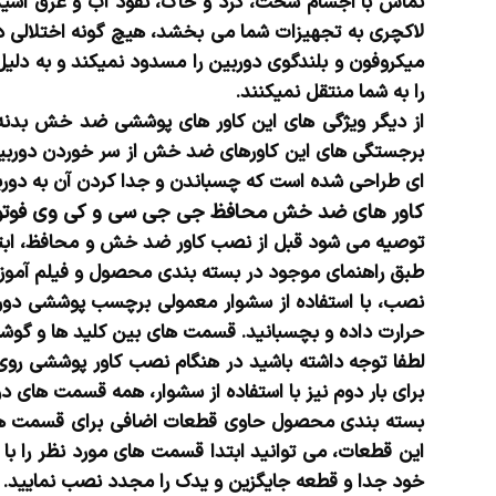
تماس با اجسام سخت، گرد و خاک، نفوذ آب و عرق اسید
لاکچری به تجهیزات شما می بخشد، هیچ گونه اختلالی در 
میکروفون و بلندگوی دوربین را مسدود نمیکند و به دلی
را به شما منتقل نمیکنند.
از دیگر ویژگی های این کاور های پوششی ضد خش بدنه 
برجستگی های این کاورهای ضد خش از سر خوردن دوربین
ای طراحی شده است که چسباندن و جدا کردن آن به دوربین
کاور های ضد خش محافظ جی جی سی و کی وی فوتو ساخته شده از الیاف کربن آلمانی و 100 درصد ضد
توصیه می شود قبل از نصب کاور ضد خش و محافظ، ابتدا 
طبق راهنمای موجود در بسته بندی محصول و فیلم آموزش
نصب، با استفاده از سشوار معمولی برچسب پوششی دوربین
حرارت داده و بچسبانید. قسمت های بین کلید ها و گوشه ه
لطفا توجه داشته باشید در هنگام نصب کاور پوششی روی 
برای بار دوم نیز با استفاده از سشوار، همه قسمت های د
بسته بندی محصول حاوی قطعات اضافی برای قسمت های ب
این قطعات، می توانید ابتدا قسمت های مورد نظر را با اس
خود جدا و قطعه جایگزین و یدک را مجدد نصب نمایید.