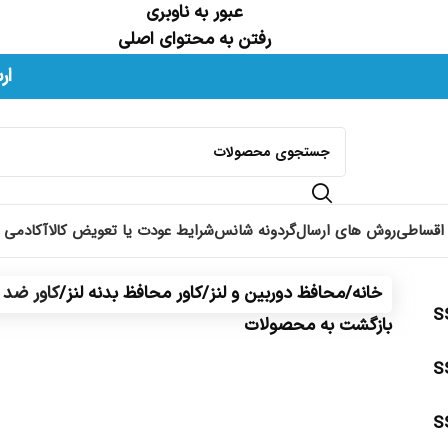
عبور به ناوبری
رفتن به محتوای اصلی
ورشید را در شبکه های اجتماعی با شناسه hoorshidshop@ دنبال کنید.
ار
اقساطی
روش های ارسال
گردونه شانس
شرایط عودت یا تعویض کالا
آکادمی 
خانه
/
محافظ دوربین و لنز
/
کاور محافظ بدنه لنز
/
کاور ضد خ
بازگشت به محصولات