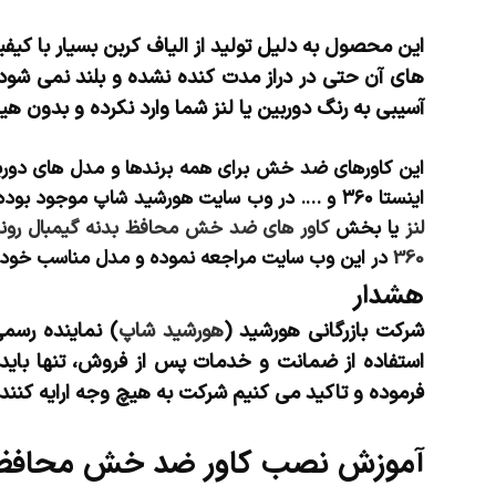
این محصول به دلیل تولید از الیاف کربن بسیار با 
های آن حتی در دراز مدت کنده نشده و بلند نمی شو
آسیبی به رنگ دوربین یا لنز شما وارد نکرده و بدون هیچ
این کاورهای ضد خش برای همه برندها و مدل های دوربین 
اینستا ۳۶۰ و …. در وب سایت هورشید شاپ موجود بوده و شما می توانید علاوه بر جستجوی مدل در قسمت جستجو، از طریق منوی سایت نیز به بخش
لنز
یا بخش
کاور های ضد خش محافظ بدنه گیمبال
رون
360
در این وب سایت مراجعه نموده و مدل مناسب خود را
هشدار
شرکت بازرگانی هورشید (
هورشید شاپ
) نماینده رس
استفاده از ضمانت و خدمات پس از فروش، تنها باید
فرموده و تاکید می کنیم شرکت به هیچ وجه ارایه کنند
آموزش نصب کاور ضد خش محافظ 