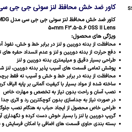
کاور ضد خش محافظ لنز سونی جی جی سی مدل 02 MDG
کاور ضد خش محافظ لنز سونی جی جی سی مدل SS-S16502 MDG مناسب برای لنز سونی مدل S
50mm F3.5-5.6 OSS II Lens
ویژگی های محصول:
محافظت از بدنه دوربین و لنز در برابر خط و خش، نفوذ 
دفع حرارت از بدنه دوربین و لنز و عدم انسداد حفره های 
طراحی بسیار دقیق و میلیمتری بدنه دوربین و لنز
پوشش تمامی قسمت های آسیب پذیر بدنه دوربین، لنز شم
محافظت از بدنه در برابر خط و خش و آسیب نه فقط برچس
ساخته شده از مواد بسیار با کیفیت آلمانی بر پایه الیاف کر
نصب آسان و راحت بدون نیاز به تخصص و مهارت خاص
در صورت نیاز به جداسازی بدون کوچکترین رد و اثری جدا
طراحی خاص محصول از ایجاد حباب به هنگام نصب جلوگی
گریپ دوربین یا لنز را بسیار خوش دست کرده و نگهداری 
بسته بندی حاوی قسمت های اضافی با امکان فرسایش و نی