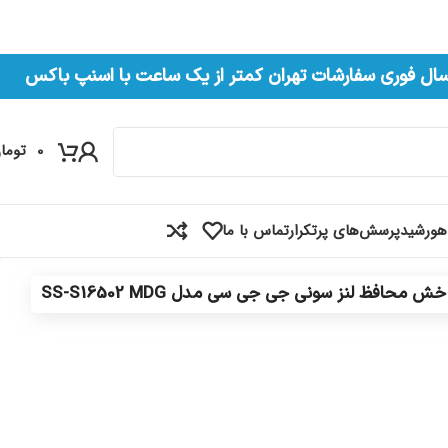
سال فوری سفارشات تهران کمتر از یک ساعت با اسنپ باکس
0
توما
هورشید
پرسش‌های پرتکرار
تماس با ما
ش محافظ لنز سونی جی جی سی مدل SS-S16502 MDG