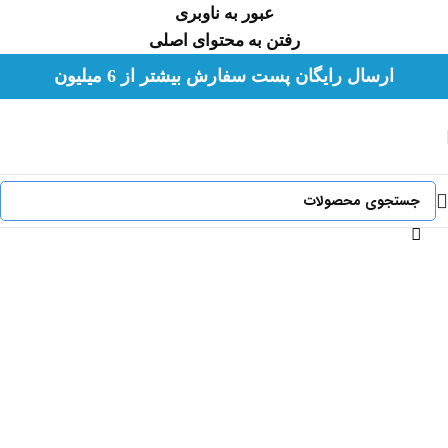
عبور به ناوبری
رفتن به محتوای اصلی
لطفا هورشید را در شبکه های اجتماعی با شناسه
ارسال رایگان پست سفارش بیشتر از 6 میلیون
hoorshidshop@ دنبال کنید.