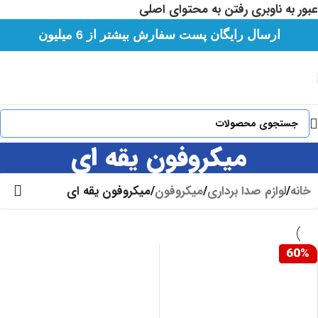
عبور به ناوبری
رفتن به محتوای اصلی
لطفا هورشید را در شبکه های اجتماعی با شناسه
ارسال رایگان پست سفارش بیشتر از 6 میلیون
hoorshidshop@ دنبال کنید.
میکروفون یقه ای
خانه
/
لوازم صدا برداری
/
میکروفون
/
میکروفون یقه ای
60%