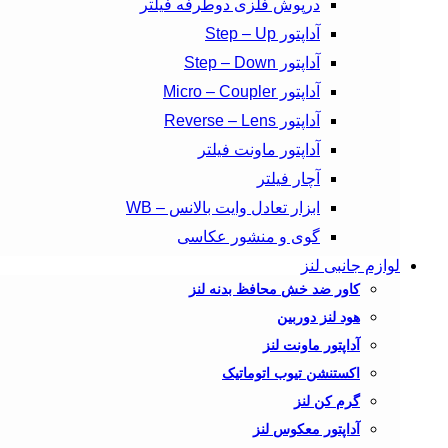
درپوش فلزی دوطرفه فیلتر
آداپتور Step – Up
آداپتور Step – Down
آداپتور Micro – Coupler
آداپتور Reverse – Lens
آداپتور ماونت فیلتر
آچار فیلتر
ابزار تعادل وایت بالانس – WB
گوی و منشور عکاسی
لوازم جانبی لنز
کاور ضد خش محافظ بدنه لنز
هود لنز دوربین
آداپتور ماونت لنز
اکستنشن تیوب اتوماتیک
گرم کن لنز
آداپتور معکوس لنز