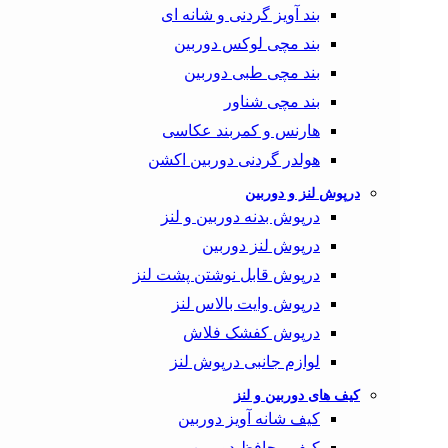
بند آویز گردنی و شانه ای
بند مچی لوکس دوربین
بند مچی طبی دوربین
بند مچی شناور
هارنس و کمربند عکاسی
هولدر گردنی دوربین اکشن
درپوش لنز و دوربین
درپوش بدنه دوربین و لنز
درپوش لنز دوربین
درپوش قابل نوشتن پشت لنز
درپوش وایت بالاس لنز
درپوش کفشک فلاش
لوازم جانبی درپوش لنز
کیف های دوربین و لنز
کیف شانه آویز دوربین
کیف محافظ دوربین