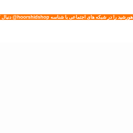
شید را در شبکه های اجتماعی با شناسه hoorshidshop@ دنبال کنید.