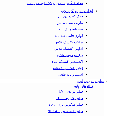
محافظ گریپ، کیس و کیف اوسمو پاکت
ابزار و لوازم کاربردی
خنک کننده دوربین
ماونت سه پایه لنز
سه پایه و تک پایه
لوازم جانبی سه پایه
براکت کفشک فلاش
آداپتور کفشک فلاش
ریل فوکوس ماکرو
اکستنشن کفشک سرد
لوازم عکاسی خلاقانه
استند و پایه فلاش
فیلتر و لوازم جانبی
فیلترهای پایه
فیلتر یو وی – UV
فیلتر پلاریزه – CPL
فیلتر فوکوس نرم – Soft
فیلتر کاهنده نور – ND 64