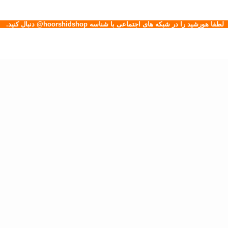
لطفا هورشید را در شبکه های اجتماعی با شناسه hoorshidshop@ دنبال کنید.