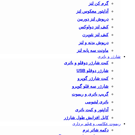
گرم کن لنز
آداپتور معکوس لنز
درپوش لنز دوربین
کیف لنز دولوکس
کیف لنز نئوپرن
درپوش بدنه و لنز
ماونت سه پایه لنز
شارژر و باتری
کیت شارژر دوقلو و باتری
شارژر دوقلو USB
کیت شارژر گوپرو
شارژر سه قلو گوپرو
گریپ باتری و ریموت
باتری لیتیومی
آداپتور و کیت باتری
کابل افزایش طول شارژر
ریموت عکاسی و فیلم برداری
دکمه شاتر نرم