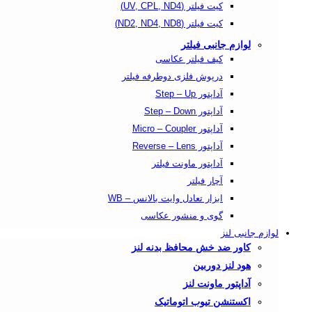
کیت فیلتر (UV, CPL, ND4)
کیت فیلتر (ND2, ND4, ND8)
لوازم جانبی فیلتر
کیف فیلتر عکاسی
درپوش فلزی دوطرفه فیلتر
آداپتور Step – Up
آداپتور Step – Down
آداپتور Micro – Coupler
آداپتور Reverse – Lens
آداپتور ماونت فیلتر
آچار فیلتر
ابزار تعادل وایت بالانس – WB
گوی و منشور عکاسی
لوازم جانبی لنز
کاور ضد خش محافظ بدنه لنز
هود لنز دوربین
آداپتور ماونت لنز
اکستنشن تیوب اتوماتیک